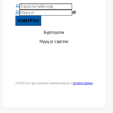
НЭВТРЭХ
Бүртгүүлэх
Нууц үг сэргээх
©
2026
Бүх эрх хуулиар хамгаалагдсан |
Холбоо барих